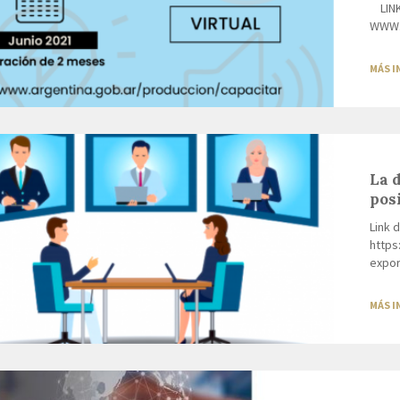
LINK 
WWW.
MÁS 
La 
pos
Link d
https
expor
MÁS 