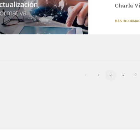
Charla V
MÁS INFORMA
«
1
2
3
4