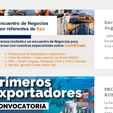
Enc
Neg
Junto
Encue
esta 
MÁS 
PR
RO
La Se
de su
pone 