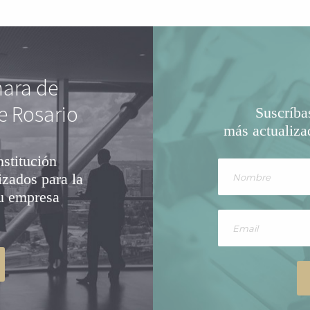
mara de
e Rosario
Suscríba
más actualiza
nstitución
izados para la
su empresa