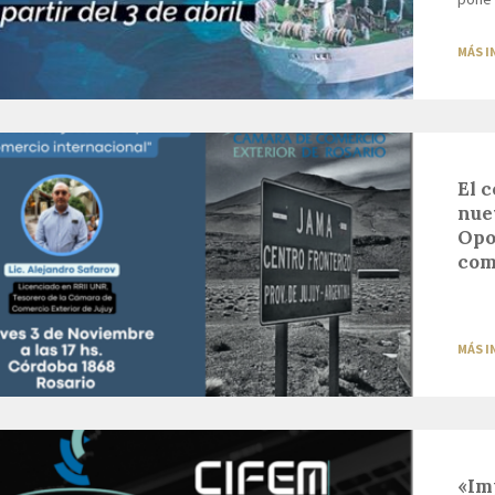
MÁS 
El 
nue
Opo
com
MÁS 
«Im