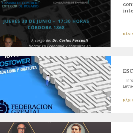
con
int
MÁS 
ESC
Infor
Entrad
MÁS 