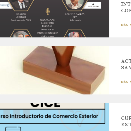
IN
CON
MÁS 
AC
SA
MÁS 
CU
EX