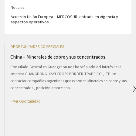
Noticias
Acuerdo Unión Europea – MERCOSUR: entrada en vigencia y
aspectos operativos
OPORTUNIDADES COMERCIALES
China – Minerales de cobre y sus concentrados.
Co
de
Consulado General en Guangzhou nos ha señalado del interés de la
Em
empresa GUANGDONG JIAYI CROSS-BORDER TRADE CO., LTD. en
KO
contactar compañías argentinas que exporten Minerales de cobre y sus
la
concentrados., posición arancelaria…
» 
» Ver Oportunidad