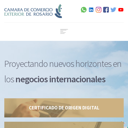
Home
Institucional
Proyectando nuevos horizontes
en
Servicios
Capacitación
los
negocios internacionales
Noticias
Normativa
Agenda
Contacto
CERTIFICADO DE ORIGEN DIGITAL
Certificado de Origen Digital