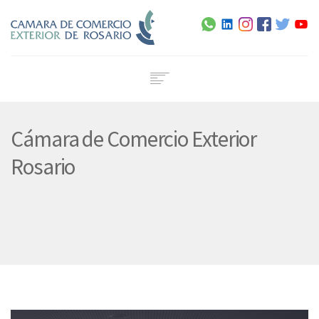
Home
Cámara de Comercio Exterior
Institucional
Servicios
Rosario
Capacitación
Noticias
Normativa
Agenda
Contacto
Certificado de Origen Digital