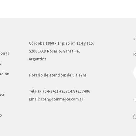
S
Córdoba 1868 - 1º piso of. 114 y 115.
S2000AXD Rosario, Santa Fe,
ional
R
Argentina
s
ación
Horario de atención: de 9 a 17hs.
Tel.Fax: (54-341) 4257147/4257486
va
Email:
ccer@commerce.com.ar
S
o