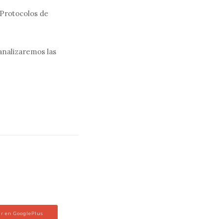
 Protocolos de
analizaremos las
r en GooglePlus