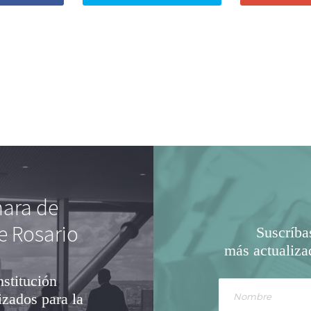
mara de
e Rosario
Suscríba
más actualiza
nstitución
izados para la