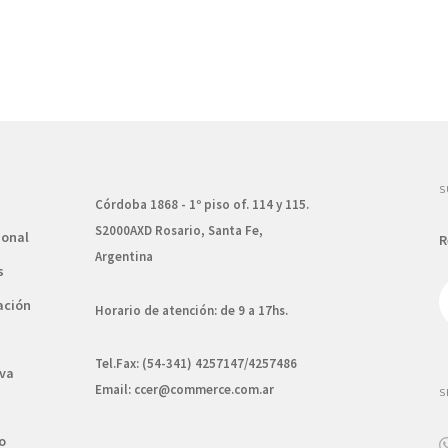
S
Córdoba 1868 - 1º piso of. 114 y 115.
S2000AXD Rosario, Santa Fe,
ional
R
Argentina
s
ación
Horario de atención: de 9 a 17hs.
Tel.Fax: (54-341) 4257147/4257486
va
Email:
ccer@commerce.com.ar
S
o