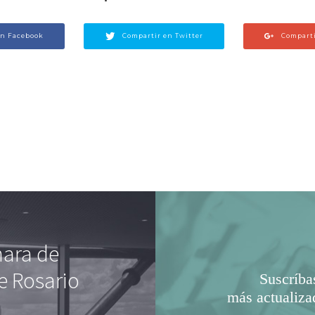
en Facebook
Compartir en Twitter
Comparti
mara de
e Rosario
Suscríba
más actualiza