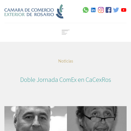
Home
Institucional
Noticias
Servicios
Capacitación
Doble Jornada ComEx en CaCexRos
Noticias
Normativa
Agenda
Contacto
Certificado de Origen Digital