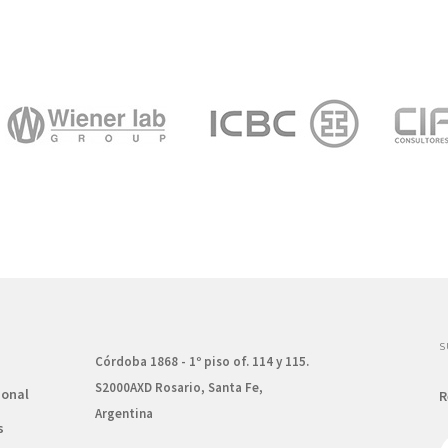
S
Córdoba 1868 - 1º piso of. 114 y 115.
S2000AXD Rosario, Santa Fe,
ional
R
Argentina
s