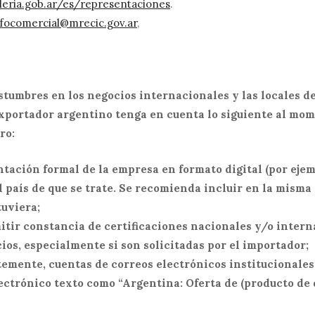
leria.gob.ar/es/representaciones
.
nfocomercial@mrecic.gov.ar
,
stumbres en los negocios internacionales y las locales de
xportador argentino tenga en cuenta lo siguiente al mom
ro:
ntación formal de la empresa en formato digital (por ejem
l país de que se trate. Se recomienda incluir en la misma 
tuviera;
emitir constancia de certificaciones nacionales y/o inter
ios, especialmente si son solicitadas por el importador;
ntemente, cuentas de correos electrónicos institucionales 
ectrónico texto como “Argentina: Oferta de (producto de q