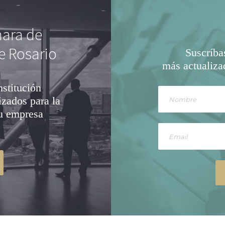
mara de
e Rosario
Suscríba
más actualiza
nstitución
izados para la
su empresa