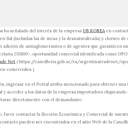
 ha señalado del interés de la empresa
UB KOREA
en contac
n Sal (incluidas las de mesa y la desnaturalizada) y cloruro de 
on adición de antiaglomerantes o de agentes que garanticen un
ncelaria 250100–, oportunidad comercial identificada como O
rade Net
( https://cancilleria.gob.ar/es/argentinatradenet/op
es-comerciales ).
n, ingresar en el Portal arriba mencionado para obtener una 
 y acceder a los datos de la empresa importadora cliqueando 
ctarse directamente con el demandante.
o, favor contactar la Sección Económica y Comercial de nues
contacto pueden ser encontrados en el sitio Web de la Cancill