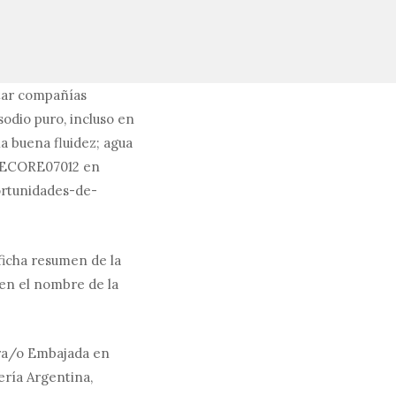
tar compañías
sodio puro, incluso en
a buena fluidez; agua
POECORE07012 en
ortunidades-de-
ficha resumen de la
en el nombre de la
tra/o Embajada en
ería Argentina,