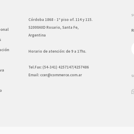
S
Córdoba 1868 - 1º piso of. 114 y 115.
S2000AXD Rosario, Santa Fe,
ional
R
Argentina
s
ación
Horario de atención: de 9 a 17hs.
Tel.Fax: (54-341) 4257147/4257486
va
Email:
ccer@commerce.com.ar
S
o