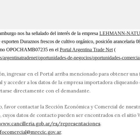
mburgo nos ha señalado del interés de la empresa
LEHMANN-NATU
 exporten Duraznos frescos de cultivo orgánico, posición arancelaria 
a como OPOCHAMB07235 en el
Portal Argentina Trade Net
(
r/es/argentinatradenet/oportunidades-de-negocios/oportunidades-comercia
n, ingresar en el Portal arriba mencionado para obtener una 
 y acceder a los datos de la empresa importadora cliqueando 
ctarse directamente con el demandante.
o, favor contactar la Sección Económica y Comercial de nues
cuyos datos de contacto pueden ser encontrados en el sitio W
/www.cancilleria.gob.ar/es/representaciones
.
nfocomercial@mrecic.gov.ar
,