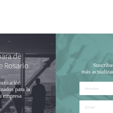
mara de
e Rosario
Suscríba
más actualiza
nstitución
izados para la
su empresa