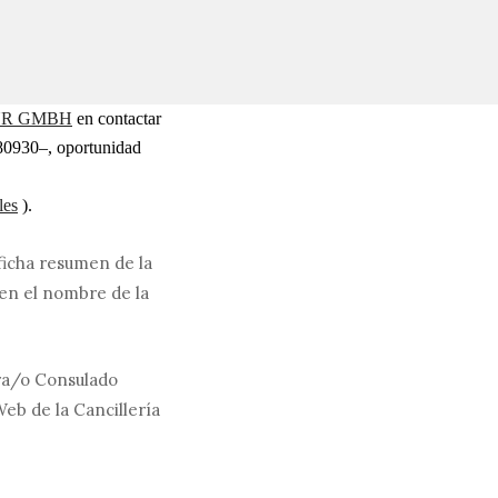
R GMBH
en contactar
080930–, oportunidad
les
).
ficha resumen de la
en el nombre de la
tra/o Consulado
eb de la Cancillería