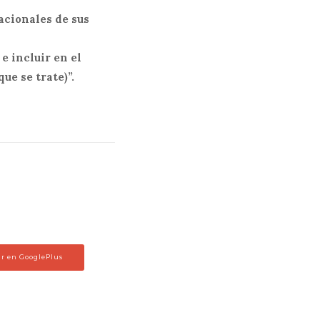
nacionales de sus
e incluir en el
ue se trate)”.
r en GooglePlus