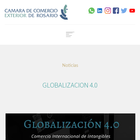
Home
Institucional
Noticias
Servicios
Capacitación
GLOBALIZACION 4.0
Noticias
Normativa
Agenda
Contacto
Certificado de Origen Digital