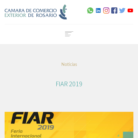
Home
Institucional
Noticias
Servicios
Capacitación
FIAR 2019
Noticias
Normativa
Agenda
Contacto
Certificado de Origen Digital