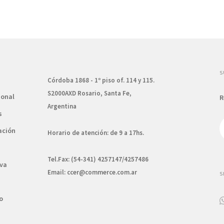
S
Córdoba 1868 - 1º piso of. 114 y 115.
S2000AXD Rosario, Santa Fe,
ional
R
Argentina
s
ación
Horario de atención: de 9 a 17hs.
Tel.Fax: (54-341) 4257147/4257486
va
Email:
ccer@commerce.com.ar
S
o