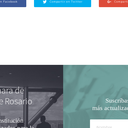
en Facebook
Compartir en Twitter
Comparti
mara de
e Rosario
Suscríba
más actualiza
nstitución
izados para la