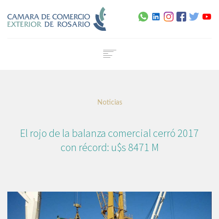
Home
Institucional
Noticias
Servicios
Capacitación
El rojo de la balanza comercial cerró 2017
Noticias
con récord: u$s 8471 M
Normativa
Agenda
Contacto
Certificado de Origen Digital